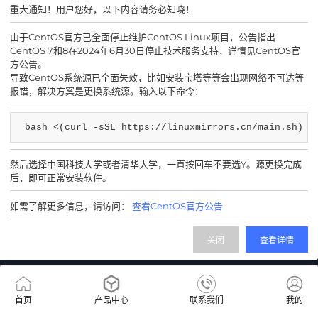
重大通知！用户您好，以下内容请务必知晓！
由于CentOS官方已全面停止维护CentOS Linux项目，公告指出
400-0655590
CentOS 7和8在2024年6月30日停止技术服务支持，详情见CentOS官
售前咨询热线
方公告。
导致CentOS系统源已全面失效，比如安装宝塔等等会出现网络不可达等
报错，解决方案是更换系统源。输入以下命令：
bash <(curl -sSL https://linuxmirrors.cn/main.sh)
然后选择中国科技大学或者清华大学，一直按回车不要选Y。源更换完成
企业微信客服
微信公众号
后，即可正常安装软件。
如需了解更多信息，请访问：
查看CentOS官方公告
IDC/ISP证号 B1-20212675
川公网安备 51010502011298号
网站备案号 蜀ICP备2021015600号-1
关闭
查看详情
首页
产品中心
联系我们
我的